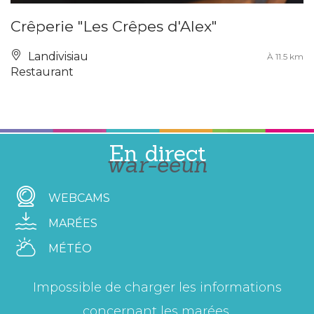
Crêperie "Les Crêpes d'Alex"
Landivisiau
À 11.5 km
Restaurant
En direct
war-eeun
WEBCAMS
MARÉES
MÉTÉO
Impossible de charger les informations
concernant les marées.