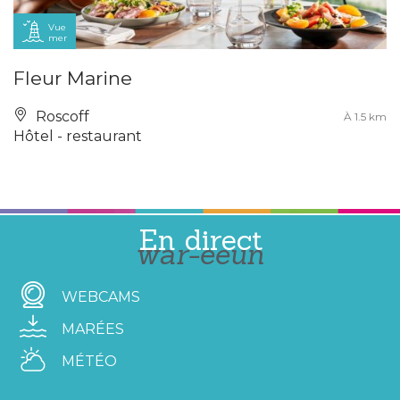
Vue
mer
Fleur Marine
Roscoff
À 1.5 km
Hôtel - restaurant
En direct
war-eeun
WEBCAMS
MARÉES
MÉTÉO