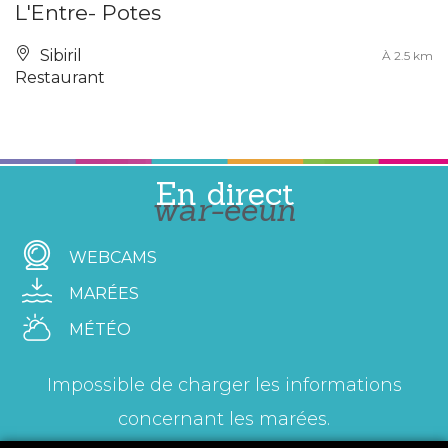
L'Entre- Potes
Sibiril
À 2.5 km
Restaurant
En direct
war-eeun
WEBCAMS
MARÉES
MÉTÉO
Impossible de charger les informations
concernant les marées.