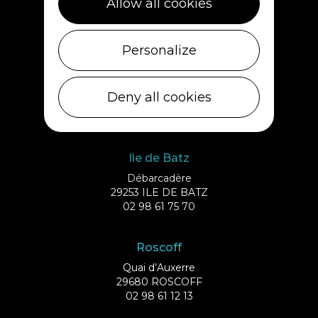
Allow all cookies
Personalize
Plouescat
5, rue des Halles
Deny all cookies
29430 PLOUESCAT
02 98 69 62 18
Ile de Batz
Débarcadère
29253 ILE DE BATZ
02 98 61 75 70
Roscoff
Quai d’Auxerre
29680 ROSCOFF
02 98 61 12 13