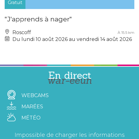
Gratuit
"J'apprends à nager"
Roscoff
À 15.5 km
Du lundi 10 août 2026 au vendredi 14 août 2026
En direct
war-eeun
WEBCAMS
MARÉES
MÉTÉO
Impossible de charger les informations