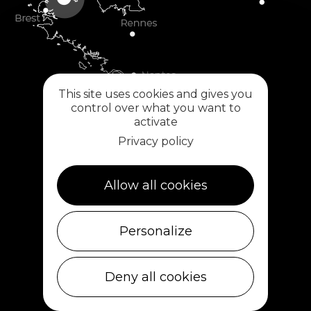
This site uses cookies and gives you
control over what you want to
activate
Privacy policy
Allow all cookies
Plouescat
5, rue des Halles
Personalize
29430 PLOUESCAT
02 98 69 62 18
Deny all cookies
Ile de Batz
Débarcadère