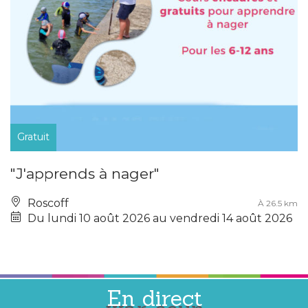
Gratuit
"J'apprends à nager"
Roscoff
À 26.5 km
Du lundi 10 août 2026 au vendredi 14 août 2026
En direct