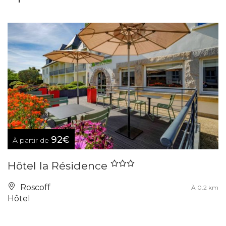
92€
À partir de
Hôtel la Résidence
Roscoff
À 0.2 km
Hôtel