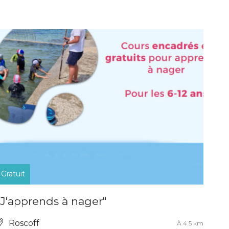
Gratuit
"J'apprends à nager"
Roscoff
À 4.5 km