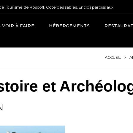
de Tourisme de Roscoff, Côte des sables, Enclos paroissiaux
À VOIR À FAIRE
HÉBERGEMENTS
RESTAURA
>
ACCUEIL
A
toire et Archéolo
N