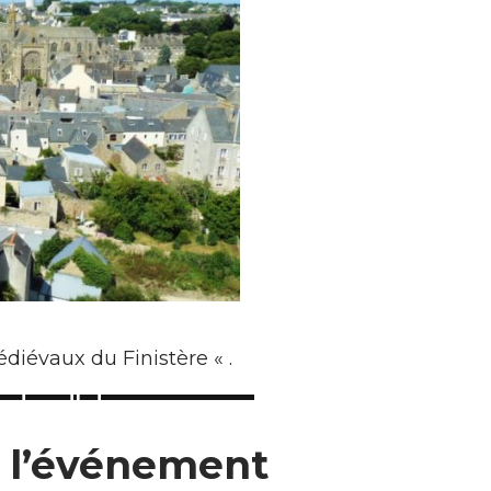
diévaux du Finistère « .
e l’événement