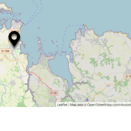
| Map data ©
Leaflet
OpenStreetMap contributor