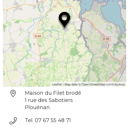
| Map data ©
Leaflet
OpenStreetMap contributors
Maison du Filet brodé
1 rue des Sabotiers
Plouénan
Tel. 07 67 55 48 71