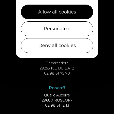
Allow all cookies
Plouescat
Personalize
5, rue des Halles
29430 PLOUESCAT
02 98 69 62 18
Deny all cookies
Ile de Batz
Débarcadère
29253 ILE DE BATZ
02 98 61 75 70
Roscoff
Quai d’Auxerre
29680 ROSCOFF
02 98 61 12 13