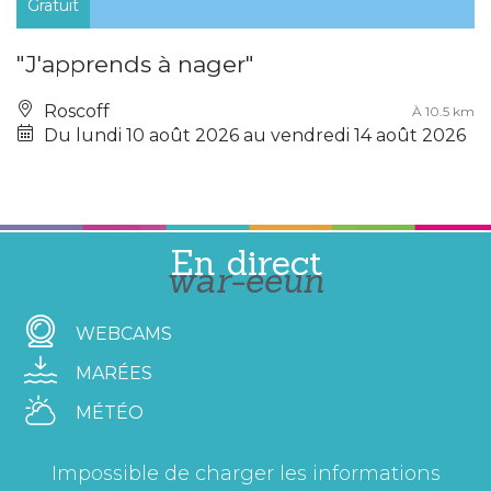
Gratuit
"J'apprends à nager"
Roscoff
À 10.5 km
Du lundi 10 août 2026 au vendredi 14 août 2026
En direct
war-eeun
WEBCAMS
MARÉES
MÉTÉO
Impossible de charger les informations