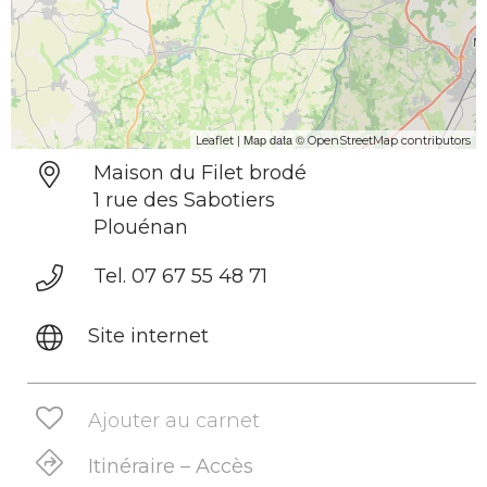
| Map data ©
Leaflet
OpenStreetMap contributors
Maison du Filet brodé
1 rue des Sabotiers
Plouénan
Tel. 07 67 55 48 71
Site internet
Ajouter au carnet
Itinéraire – Accès