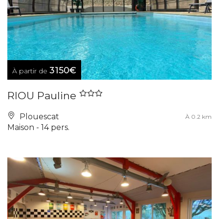
3150€
À partir de
RIOU Pauline
Plouescat
À 0.2 km
Maison - 14 pers.