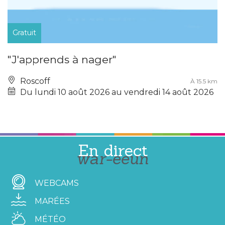
Gratuit
"J'apprends à nager"
Roscoff
À 15.5 km
Du lundi 10 août 2026 au vendredi 14 août 2026
En direct
war-eeun
WEBCAMS
MARÉES
MÉTÉO