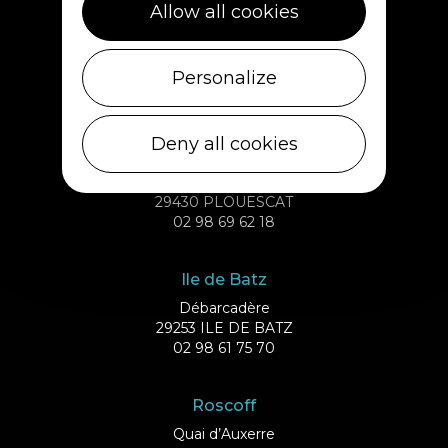
Allow all cookies
Personalize
Deny all cookies
Plouescat
5, rue des Halles
29430 PLOUESCAT
02 98 69 62 18
Ile de Batz
Débarcadère
29253 ILE DE BATZ
02 98 61 75 70
Roscoff
Quai d’Auxerre