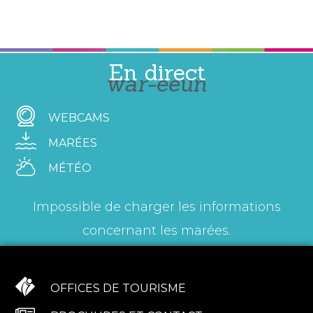
En direct
war-eeun
WEBCAMS
MARÉES
MÉTÉO
Impossible de charger les informations
concernant les marées.
OFFICES DE TOURISME