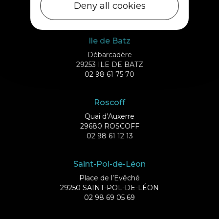
29430 PLOUESCAT
Deny all cookies
02 98 69 62 18
Ile de Batz
Débarcadère
29253 ILE DE BATZ
02 98 61 75 70
Roscoff
Quai d’Auxerre
29680 ROSCOFF
02 98 61 12 13
Saint-Pol-de-Léon
Place de l’Evêché
29250 SAINT-POL-DE-LÉON
02 98 69 05 69