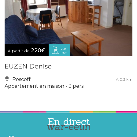
Vue
220€
À partir de
mer
EUZEN Denise
Roscoff
À 0.2 km
Appartement en maison - 3 pers.
En direct
war-eeun