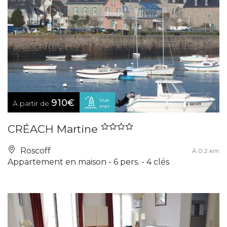
Vue
910€
À partir de
mer
CRÉACH Martine
Roscoff
À 0.2 km
Appartement en maison - 6 pers. - 4 clés