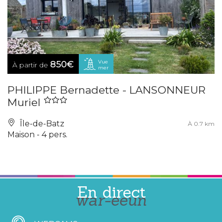
Vue
850€
À partir de
mer
PHILIPPE Bernadette - LANSONNEUR
Muriel
Île-de-Batz
À 0.7 km
Maison - 4 pers.
En direct
war-eeun