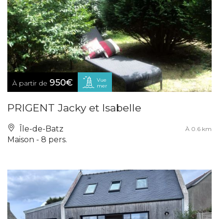
Vue
950€
À partir de
mer
PRIGENT Jacky et Isabelle
Île-de-Batz
À 0.6 km
Maison - 8 pers.