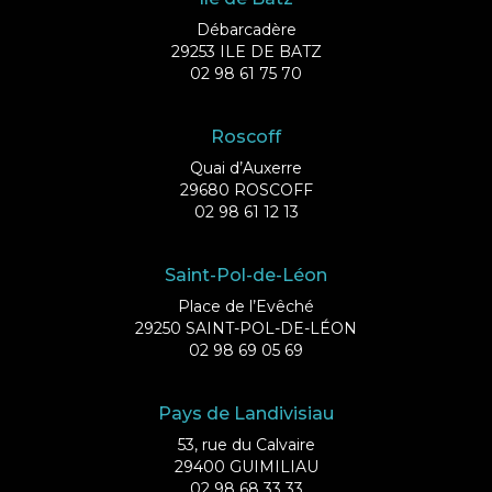
Débarcadère
29253 ILE DE BATZ
02 98 61 75 70
Roscoff
Quai d’Auxerre
29680 ROSCOFF
02 98 61 12 13
Saint-Pol-de-Léon
Place de l’Evêché
29250 SAINT-POL-DE-LÉON
02 98 69 05 69
Pays de Landivisiau
53, rue du Calvaire
29400 GUIMILIAU
02 98 68 33 33