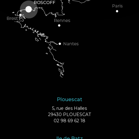
Plouescat
5, rue des Halles
29430 PLOUESCAT
02 98 69 62 18
Ile de Batz