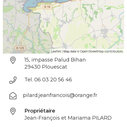
| Map data ©
Leaflet
OpenStreetMap contributors
15, impasse Palud Bihan
29430 Plouescat
Tel. 06 03 20 56 46
pilard.jeanfrancois@orange.fr
Propriétaire
Jean-François et Mariama PILARD