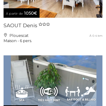
1050€
À partir de
SAOUT Denis
Plouescat
À 0.4 km
Maison - 6 pers.