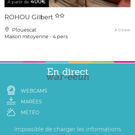
400€
À partir de
ROHOU Gilbert
Plouescat
À 0.5 km
Maison mitoyenne - 4 pers.
En direct
war-eeun
WEBCAMS
MARÉES
MÉTÉO
Impossible de charger les informations