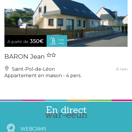
Vue
350€
À partir de
mer
BARON Jean
Saint-Pol-de-Léon
À 1 km
Appartement en maison - 4 pers.
En direct
war-eeun
WEBCAMS