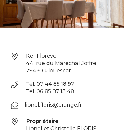
Ker Floreve
44, rue du Maréchal Joffre
,
29430 Plouescat
Tel. 07 44 85 18 97
Tel. 06 85 87 13 48
lionel.floris@orange.fr
Propriétaire
Lionel et Christelle FLORIS