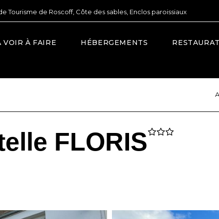
de Tourisme de Roscoff, Côte des sables, Enclos paroissiaux
À VOIR À FAIRE
HÉBERGEMENTS
RESTAURA
A
stelle FLORIS