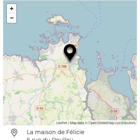
+
−
| Map data ©
Leaflet
OpenStreetMap contributors
La maison de Félicie