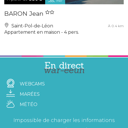
mer
BARON Jean
Saint-Pol-de-Léon
À 0.4 km
Appartement en maison - 4 pers.
En direct
war-eeun
WEBCAMS
MARÉES
MÉTÉO
Impossible de charger les informations