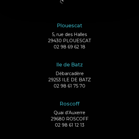
Plouescat
5, rue des Halles
29430 PLOUESCAT
02 98 69 62 18
Ile de Batz
Débarcadère
29253 ILE DE BATZ
02 98 61 75 70
Roscoff
Quai d’Auxerre
29680 ROSCOFF
02 98 61 12 13