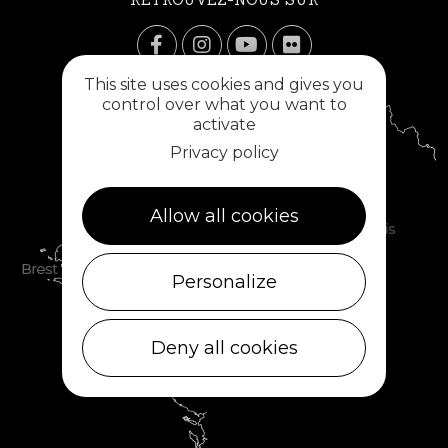
This site uses cookies and gives you
control over what you want to
activate
Privacy policy
Allow all cookies
Personalize
Deny all cookies