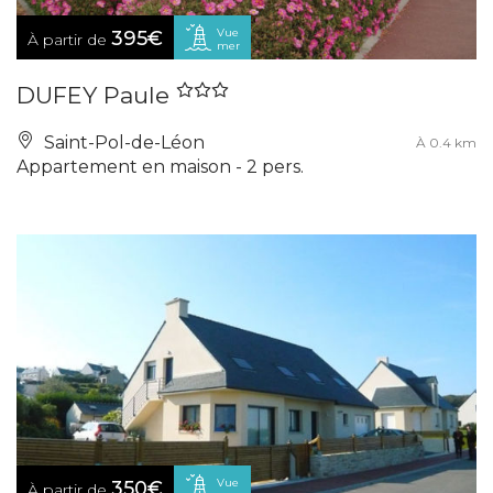
Vue
395€
À partir de
mer
DUFEY Paule
Saint-Pol-de-Léon
À 0.4 km
Appartement en maison - 2 pers.
Vue
350€
À partir de