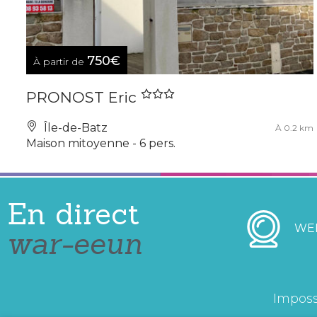
750€
À partir de
PRONOST Eric
Île-de-Batz
À 0.2 km
Maison mitoyenne - 6 pers.
En direct
WE
war-eeun
Imposs