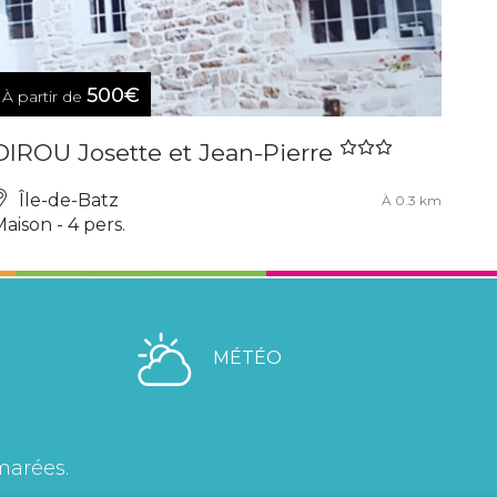
500€
À partir de
DIROU Josette et Jean-Pierre
Île-de-Batz
À 0.3 km
aison - 4 pers.
MÉTÉO
marées.