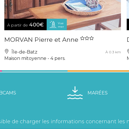
Vue
400€
À partir de
mer
MORVAN Pierre et Anne
Île-de-Batz
À 0.3 km
Maison mitoyenne - 4 pers.
M
BCAMS
MARÉES
ible de charger les informations concernant les 