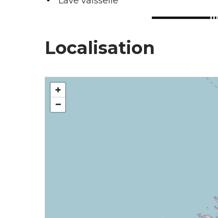
Lave vaisselle
Localisation
+
−