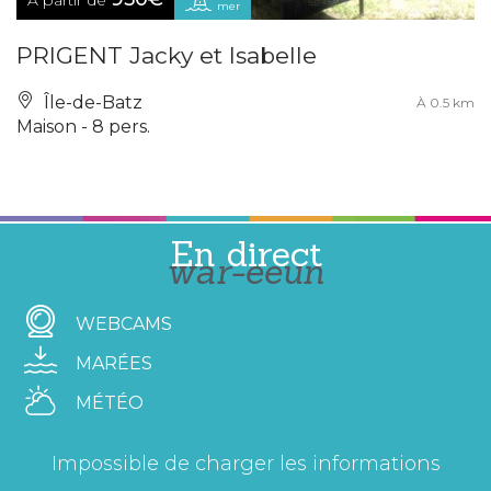
mer
PRIGENT Jacky et Isabelle
Île-de-Batz
À 0.5 km
Maison - 8 pers.
En direct
war-eeun
WEBCAMS
MARÉES
MÉTÉO
Impossible de charger les informations