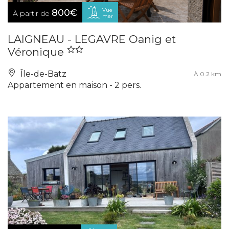
Vue
800€
À partir de
mer
LAIGNEAU - LEGAVRE Oanig et
Véronique
Île-de-Batz
À 0.2 km
Appartement en maison - 2 pers.