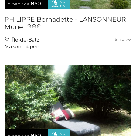
Vue
850€
À partir de
mer
PHILIPPE Bernadette - LANSONNEUR
Muriel
Île-de-Batz
À 0.4 km
Maison - 4 pers.
Vue
950€
À partir de