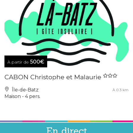
500€
À partir de
CABON Christophe et Malaurie
Île-de-Batz
À 0.3 km
Maison - 4 pers.
En direct