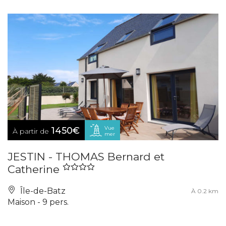
Vue
1450€
À partir de
mer
JESTIN - THOMAS Bernard et
Catherine
Île-de-Batz
À 0.2 km
Maison - 9 pers.