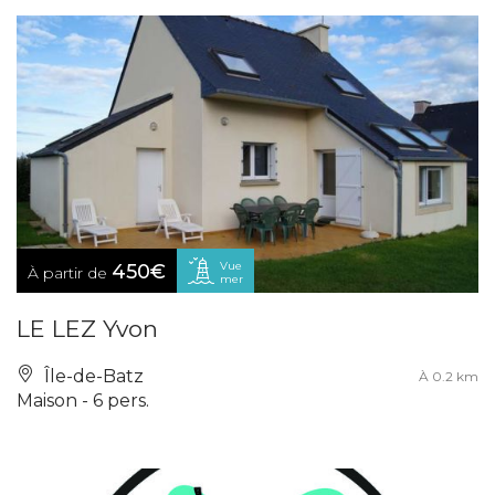
Vue
450€
À partir de
mer
LE LEZ Yvon
Île-de-Batz
À 0.2 km
Maison - 6 pers.