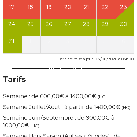
17
18
19
20
21
22
23
24
25
26
27
28
29
30
31
1
2
3
4
5
6
Dernière mise à jour : 07/08/2026 à 03h00
Tarifs
Semaine : de 600,00€ à 1400,00€
(HC)
Semaine Juillet/Aout : à partir de 1400,00€
(HC)
Semaine Juin/Septembre : de 900,00€ à
1000,00€
(HC)
Semaine Hors Saison (Autres périodes) : de