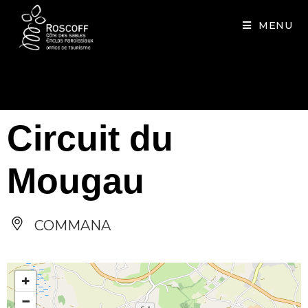
Cookies management panel
MENU
Circuit du
Mougau
COMMANA
+
−