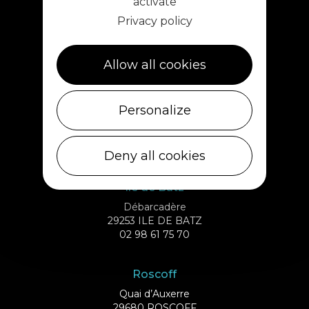
activate
Privacy policy
Allow all cookies
Plouescat
Personalize
5, rue des Halles
29430 PLOUESCAT
02 98 69 62 18
Deny all cookies
Ile de Batz
Débarcadère
29253 ILE DE BATZ
02 98 61 75 70
Roscoff
Quai d’Auxerre
29680 ROSCOFF