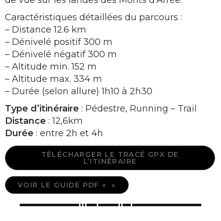
de vue sur les landes des Monts d’Arrée.
Caractéristiques détaillées du parcours :
– Distance 12.6 km
– Dénivelé positif 300 m
– Dénivelé négatif 300 m
– Altitude min. 152 m
– Altitude max. 334 m
– Durée (selon allure) 1h10 à 2h30
Type d’itinéraire
: Pédestre, Running – Trail
Distance
: 12,6km
Durée
: entre 2h et 4h
TÉLÉCHARGER LE TRACÉ GPX DE
L’ITINÉRAIRE
VOIR LE GUIDE PDF « »