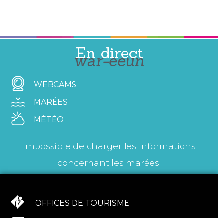
En direct
war-eeun
WEBCAMS
MARÉES
MÉTÉO
Impossible de charger les informations
concernant les marées.
OFFICES DE TOURISME