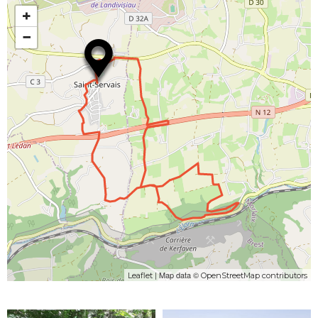
+
−
| Map data ©
Leaflet
OpenStreetMap contributors