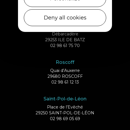
29430 PLOUESCAT
02 98 69 62 18
Deny all cookies
Ile de Batz
Débarcadère
29253 ILE DE BATZ
02 98 61 75 70
Roscoff
Quai d’Auxerre
29680 ROSCOFF
02 98 61 12 13
Saint-Pol-de-Léon
Place de l’Evêché
29250 SAINT-POL-DE-LÉON
02 98 69 05 69