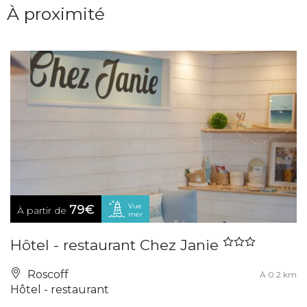
À proximité
Vue
79€
À partir de
mer
Hôtel - restaurant Chez Janie
Roscoff
À 0.2 km
Hôtel - restaurant