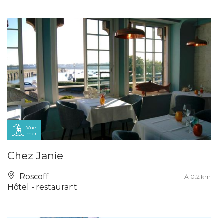
Vue
mer
Chez Janie
Roscoff
À 0.2 km
Hôtel - restaurant