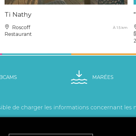
Ti Nathy
Roscoff
À 1.5 km
Restaurant
BCAMS
MARÉES
ible de charger les informations concernant les 