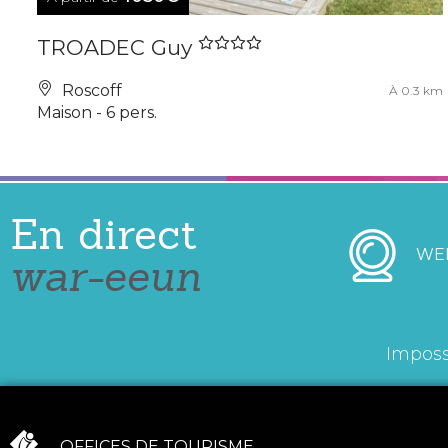
TROADEC Guy
Roscoff
À 0.3 km
Maison - 6 pers.
En direct
WE
war-eeun
Imposs
OFFICES DE TOURISME