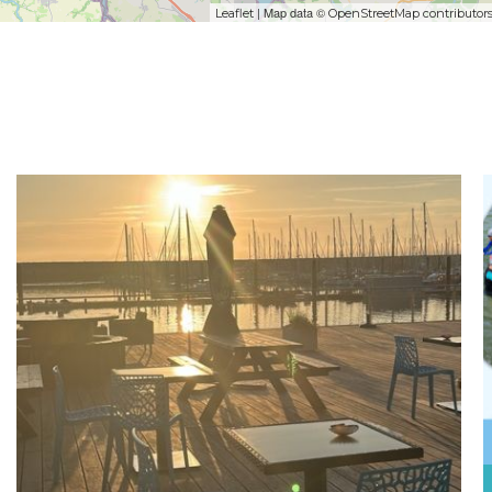
| Map data ©
Leaflet
OpenStreetMap contributor