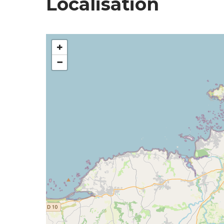
Localisation
+
−