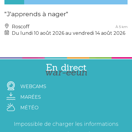
"J'apprends à nager"
Roscoff
À 5 km
Du lundi 10 août 2026 au vendredi 14 août 2026
En direct
war-eeun
WEBCAMS
MARÉES
MÉTÉO
Impossible de charger les informations