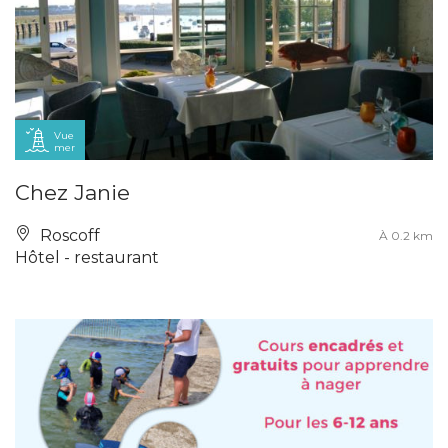
Vue
mer
Chez Janie
Roscoff
À 0.2 km
Hôtel - restaurant