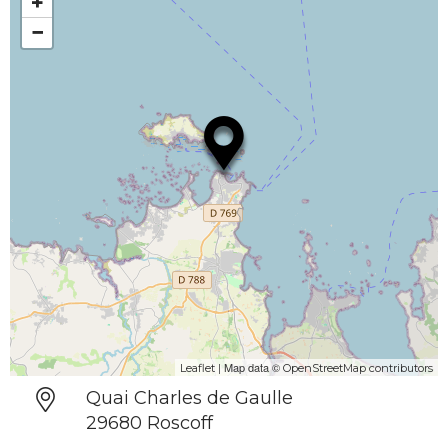
+
−
| Map data ©
Leaflet
OpenStreetMap contributors
Quai Charles de Gaulle
29680 Roscoff