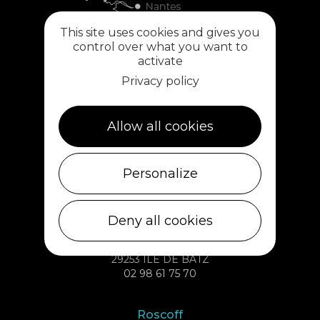
This site uses cookies and gives you
control over what you want to
activate
Privacy policy
Allow all cookies
Plouescat
5, rue des Halles
29430 PLOUESCAT
Personalize
02 98 69 62 18
Deny all cookies
Ile de Batz
Débarcadère
29253 ILE DE BATZ
02 98 61 75 70
Roscoff