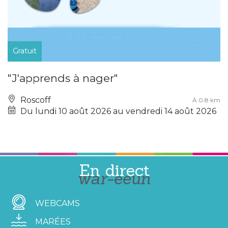
Gratuit
"J'apprends à nager"
Roscoff
À 0.8 km
Du lundi 10 août 2026 au vendredi 14 août 2026
En direct
war-eeun
WEBCAMS
MARÉES