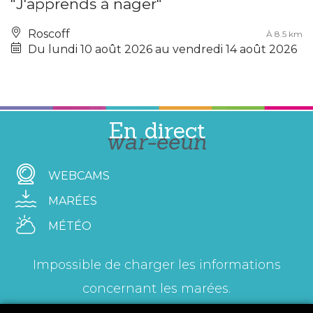
"J'apprends à nager"
Roscoff
À 8.5 km
Du lundi 10 août 2026 au vendredi 14 août 2026
En direct
war-eeun
WEBCAMS
MARÉES
MÉTÉO
Impossible de charger les informations
concernant les marées.