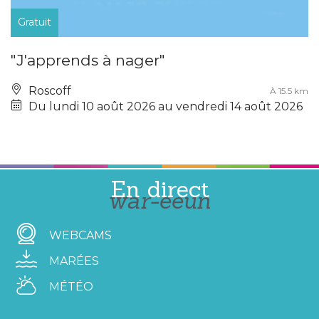
Gratuit
"J'apprends à nager"
Roscoff
À 15.5 km
Du lundi 10 août 2026 au vendredi 14 août 2026
En direct
war-eeun
WEBCAMS
MARÉES
MÉTÉO