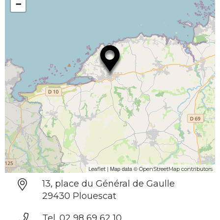
−
| Map data ©
Leaflet
OpenStreetMap contributors
13, place du Général de Gaulle
29430 Plouescat
Tel. 02 98 69 62 10