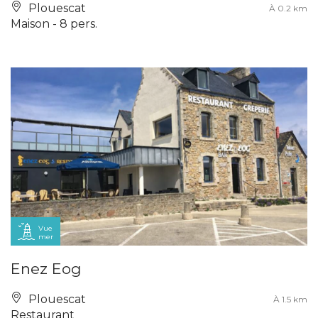
Plouescat
À 0.2 km
Maison - 8 pers.
Vue
mer
Enez Eog
Plouescat
À 1.5 km
Restaurant