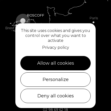
This site uses cookies and gives you
control over what you want to
activate
Privacy policy
Allow all cookies
Personalize
Plouescat
Deny all cookies
5, rue des Halles
29430 PLOUESCAT
02 98 69 62 18