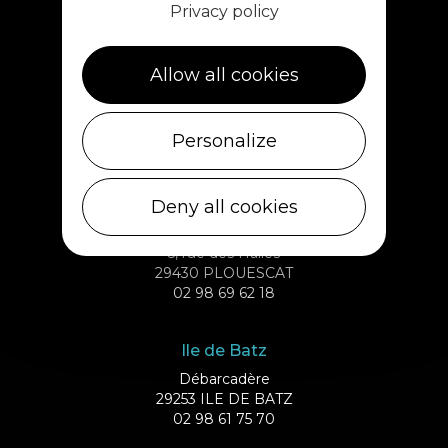
Privacy policy
Allow all cookies
Personalize
Deny all cookies
Plouescat
5, rue des Halles
29430 PLOUESCAT
02 98 69 62 18
Ile de Batz
Débarcadère
29253 ILE DE BATZ
02 98 61 75 70