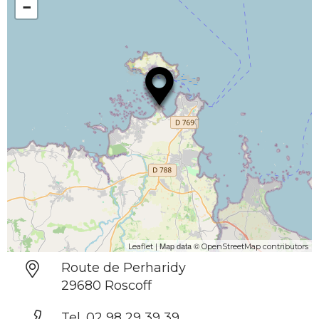
−
| Map data ©
Leaflet
OpenStreetMap contributors
Route de Perharidy
29680 Roscoff
Tel. 02 98 29 39 39