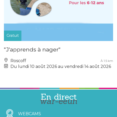
Gratuit
"J'apprends à nager"
Roscoff
À 1.5 km
Du lundi 10 août 2026 au vendredi 14 août 2026
En direct
war-eeun
WEBCAMS