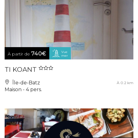
Vue
740€
À partir de
mer
TI KOANT
Île-de-Batz
À 0.2 km
Maison - 4 pers.