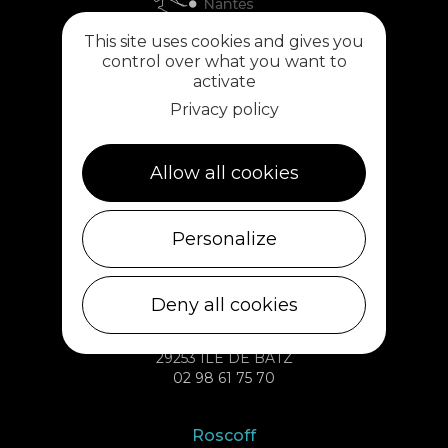
This site uses cookies and gives you
control over what you want to
activate
Privacy policy
Allow all cookies
Plouescat
5, rue des Halles
29430 PLOUESCAT
Personalize
02 98 69 62 18
Deny all cookies
Ile de Batz
Débarcadère
29253 ILE DE BATZ
02 98 61 75 70
Roscoff