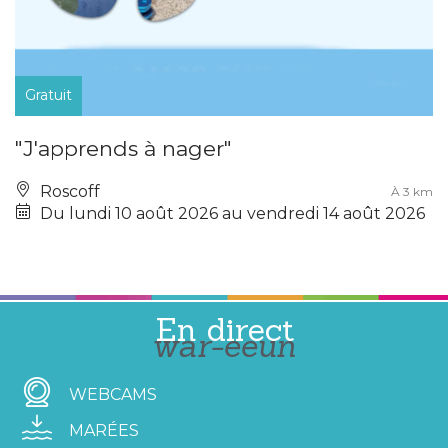
Gratuit
"J'apprends à nager"
Roscoff
À 3 km
Du lundi 10 août 2026 au vendredi 14 août 2026
En direct
war-eeun
WEBCAMS
MARÉES