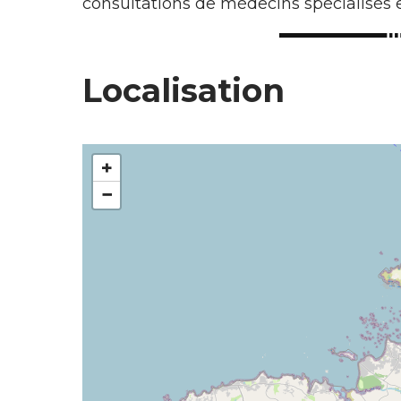
consultations de médecins spécialisés e
Localisation
+
−