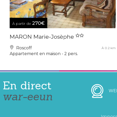
270€
À partir de
MARON Marie-Josèphe
Roscoff
À 0.2 km
Appartement en maison - 2 pers.
En direct
WE
war-eeun
Imposs