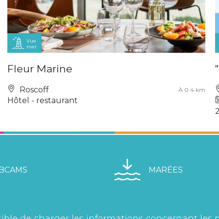
Vue
mer
Fleur Marine
Roscoff
À 0.4 km
Hôtel - restaurant
BCAMS
MARÉES
ible de charger les informations concernant les 