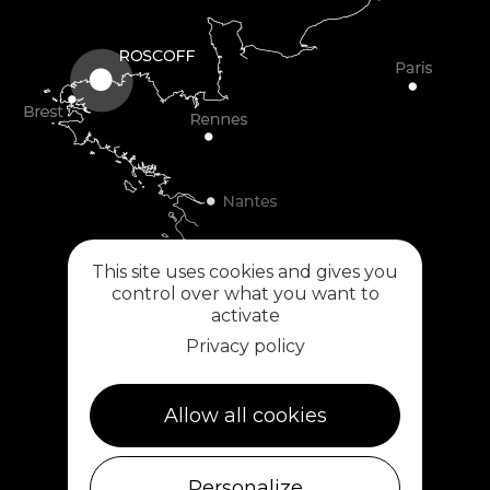
This site uses cookies and gives you
control over what you want to
activate
Privacy policy
Plouescat
Allow all cookies
5, rue des Halles
29430 PLOUESCAT
02 98 69 62 18
Personalize