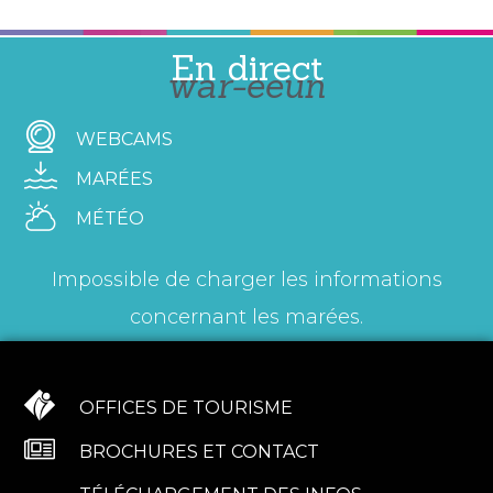
En direct
war-eeun
WEBCAMS
MARÉES
MÉTÉO
Impossible de charger les informations
concernant les marées.
OFFICES DE TOURISME
BROCHURES ET CONTACT