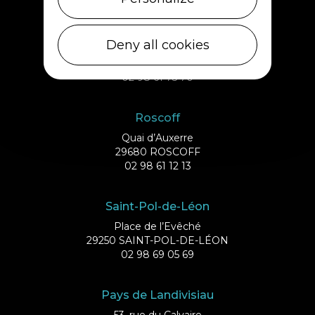
Ile de Batz
Deny all cookies
Débarcadère
29253 ILE DE BATZ
02 98 61 75 70
Roscoff
Quai d’Auxerre
29680 ROSCOFF
02 98 61 12 13
Saint-Pol-de-Léon
Place de l’Evêché
29250 SAINT-POL-DE-LÉON
02 98 69 05 69
Pays de Landivisiau
53, rue du Calvaire