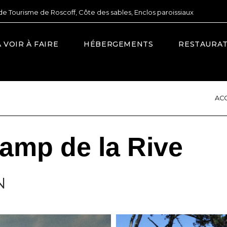
de Tourisme de Roscoff, Côte des sables, Enclos paroissiaux
À VOIR À FAIRE
HÉBERGEMENTS
RESTAURA
ACC
amp de la Rive
N