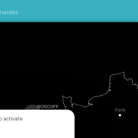
marées.
o activate