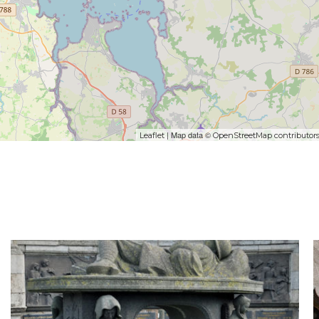
| Map data ©
Leaflet
OpenStreetMap contributor