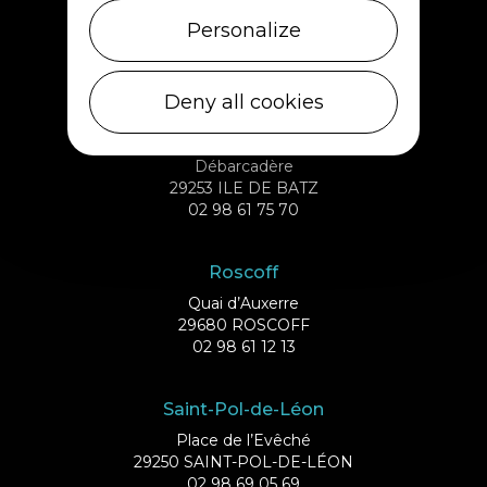
Personalize
5, rue des Halles
29430 PLOUESCAT
02 98 69 62 18
Deny all cookies
Ile de Batz
Débarcadère
29253 ILE DE BATZ
02 98 61 75 70
Roscoff
Quai d’Auxerre
29680 ROSCOFF
02 98 61 12 13
Saint-Pol-de-Léon
Place de l’Evêché
29250 SAINT-POL-DE-LÉON
02 98 69 05 69