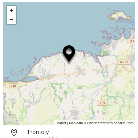
+
−
| Map data ©
Leaflet
OpenStreetMap contributors
Tronjoly