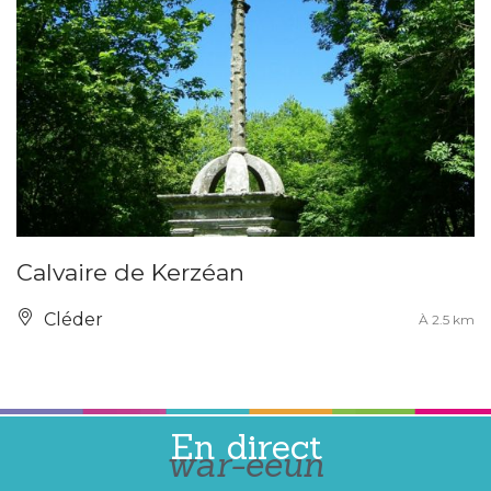
Calvaire de Kerzéan
Cléder
À 2.5 km
En direct
war-eeun