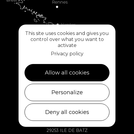
This site uses cookies and gives you
control over what you want to
activate
Privacy policy
Allow all cookies
Plouescat
5, rue des Halles
Personalize
29430 PLOUESCAT
02 98 69 62 18
Deny all cookies
Ile de Batz
Débarcadère
29253 ILE DE BATZ