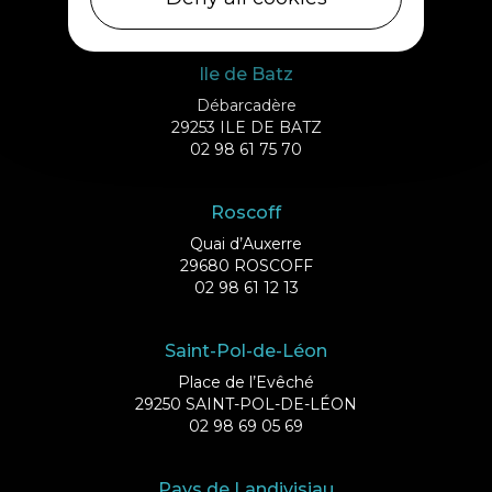
02 98 69 62 18
Ile de Batz
Débarcadère
29253 ILE DE BATZ
02 98 61 75 70
Roscoff
Quai d’Auxerre
29680 ROSCOFF
02 98 61 12 13
Saint-Pol-de-Léon
Place de l’Evêché
29250 SAINT-POL-DE-LÉON
02 98 69 05 69
Pays de Landivisiau