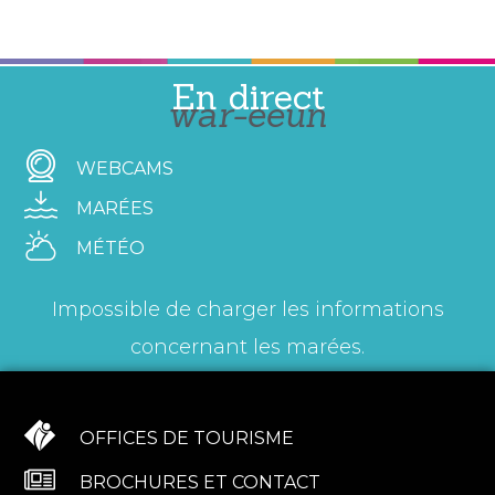
En direct
war-eeun
WEBCAMS
MARÉES
MÉTÉO
Impossible de charger les informations
concernant les marées.
OFFICES DE TOURISME
BROCHURES ET CONTACT