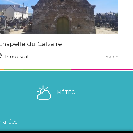
Chapelle du Calvaire
Plouescat
À 3 km
MÉTÉO
marées.