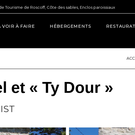
de Tourisme de Roscoff, Côte des sables, Enclos paroissiaux
À VOIR À FAIRE
HÉBERGEMENTS
RESTAURA
ACC
l et « Ty Dour »
IST