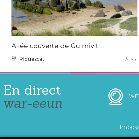
Allée couverte de Guirnivit
Plouescat
À 1 km
En direct
WE
war-eeun
Imposs