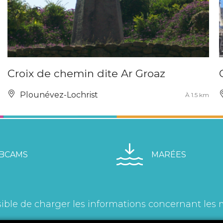
Croix de chemin dite Ar Groaz
Plounévez-Lochrist
À 1.5 km
BCAMS
MARÉES
ible de charger les informations concernant les 