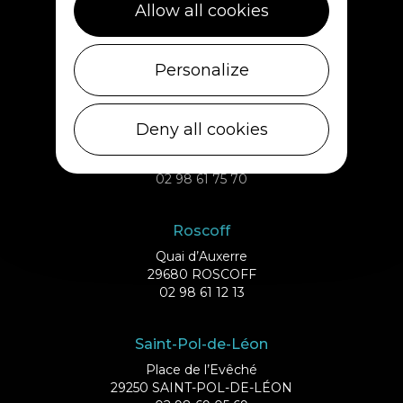
Plouescat
Allow all cookies
5, rue des Halles
29430 PLOUESCAT
02 98 69 62 18
Personalize
Ile de Batz
Deny all cookies
Débarcadère
29253 ILE DE BATZ
02 98 61 75 70
Roscoff
Quai d’Auxerre
29680 ROSCOFF
02 98 61 12 13
Saint-Pol-de-Léon
Place de l’Evêché
29250 SAINT-POL-DE-LÉON