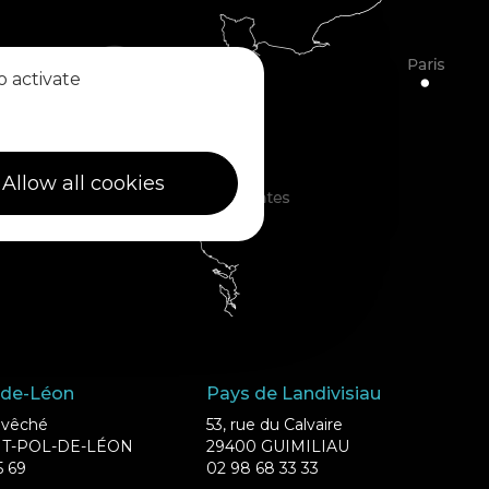
o activate
Allow all cookies
-de-Léon
Pays de Landivisiau
’Evêché
53, rue du Calvaire
NT-POL-DE-LÉON
29400 GUIMILIAU
5 69
02 98 68 33 33