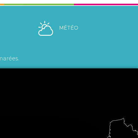
MÉTÉO
marées.