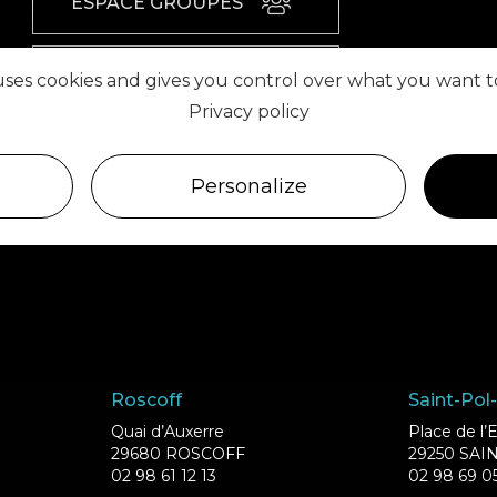
ESPACE GROUPES
 uses cookies and gives you control over what you want t
ESPACE PRESSE
Privacy policy
RETROUVEZ-NOUS SUR
Personalize
Roscoff
Saint-Pol
Quai d’Auxerre
Place de l
29680 ROSCOFF
29250 SAI
02 98 61 12 13
02 98 69 0