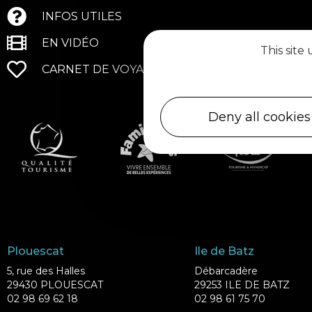
INFOS UTILES
EN VIDÉO
This site
CARNET DE VOYAGE
Deny all cookies
Plouescat
Ile de Batz
5, rue des Halles
Débarcadère
29430 PLOUESCAT
29253 ILE DE BATZ
02 98 69 62 18
02 98 61 75 70