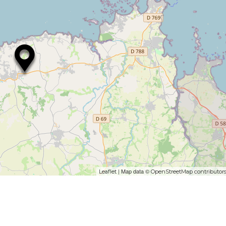
| Map data ©
Leaflet
OpenStreetMap contributor