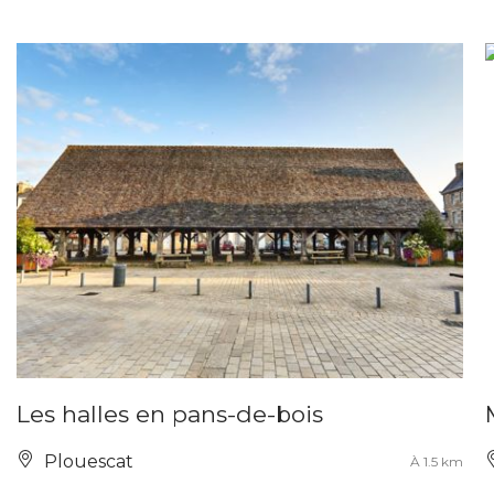
Les halles en pans-de-bois
Plouescat
À 1.5 km