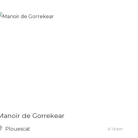
Manoir de Gorrekear
Plouescat
À 1.5 km