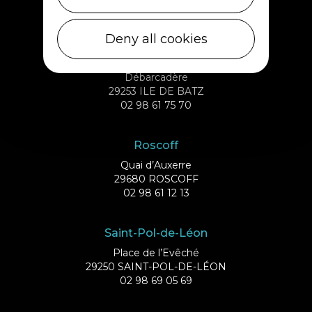
29430 PLOUESCAT
02 98 69 62 18
Deny all cookies
Ile de Batz
Débarcadère
29253 ILE DE BATZ
02 98 61 75 70
Roscoff
Quai d’Auxerre
29680 ROSCOFF
02 98 61 12 13
Saint-Pol-de-Léon
Place de l’Evêché
29250 SAINT-POL-DE-LÉON
02 98 69 05 69