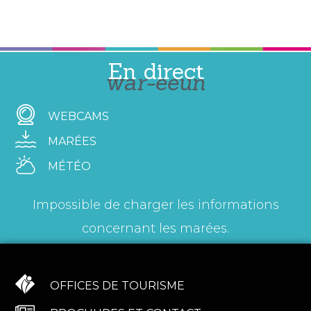
En direct
war-eeun
WEBCAMS
MARÉES
MÉTÉO
Impossible de charger les informations
concernant les marées.
OFFICES DE TOURISME