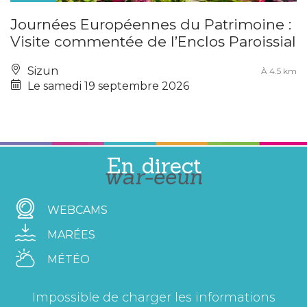
Journées Européennes du Patrimoine :
Visite commentée de l’Enclos Paroissial
Sizun
À 4.5 km
Le samedi 19 septembre 2026
En direct
war-eeun
WEBCAMS
MARÉES
MÉTÉO
Impossible de charger les informations