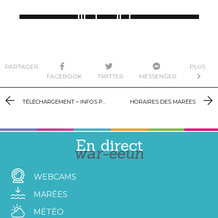
PARTAGER:
PLUS
FACEBOOK
TWITTER
MESSENGER
TÉLÉCHARGEMENT – INFOS PRATIQUES
HORAIRES DES MARÉES
En direct
war-eeun
WEBCAMS
MARÉES
MÉTÉO