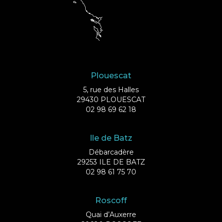
Plouescat
5, rue des Halles
29430 PLOUESCAT
02 98 69 62 18
Ile de Batz
Débarcadère
29253 ILE DE BATZ
02 98 61 75 70
Roscoff
Quai d’Auxerre