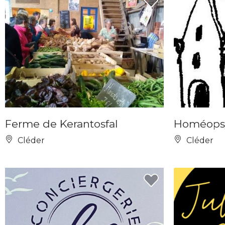
Ferme de Kerantosfal
Homéopsy
Cléder
Cléder