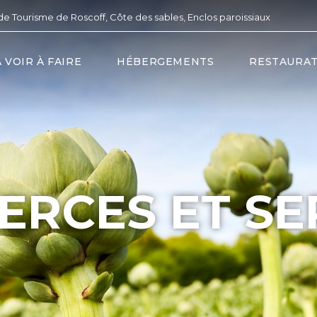
de Tourisme de Roscoff, Côte des sables, Enclos paroissiaux
À VOIR À FAIRE
HÉBERGEMENTS
RESTAURA
RCES ET SE