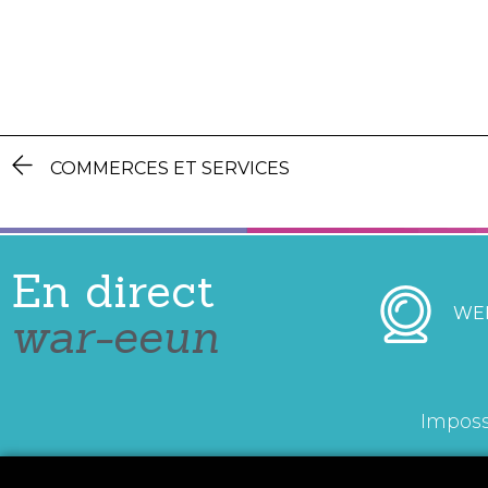
COMMERCES ET SERVICES
En direct
WE
war-eeun
Imposs