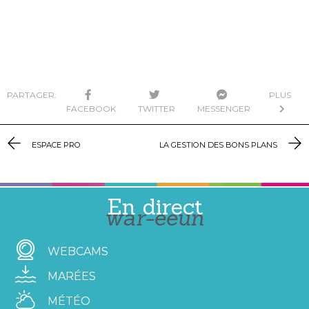
PARTAGER:
PLUS
FACEBOOK
TWITTER
MESSENGER
ESPACE PRO
LA GESTION DES BONS PLANS
En direct
war-eeun
WEBCAMS
MARÉES
MÉTÉO