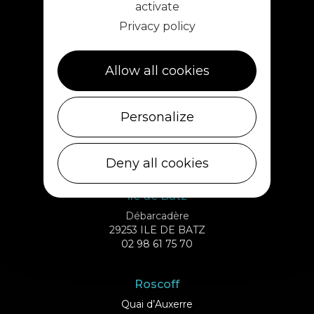
activate
Privacy policy
Allow all cookies
Plouescat
Personalize
5, rue des Halles
29430 PLOUESCAT
02 98 69 62 18
Deny all cookies
Ile de Batz
Débarcadère
29253 ILE DE BATZ
02 98 61 75 70
Roscoff
Quai d’Auxerre